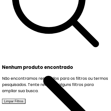
Nenhum produto encontrado
Não encontramos resultados para os filtros ou termos
pesquisados. Tente remover alguns filtros para
ampliar sua busca.
Limpar Filtros