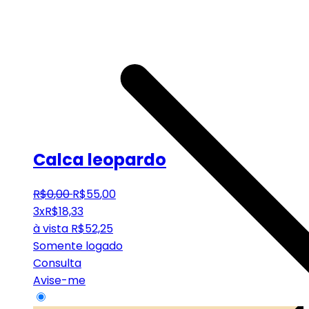
Calca leopardo
R$
0
,
00
R$
55
,
00
3x
R$
18,33
à vista
R$
52,25
Somente logado
Consulta
Avise-me