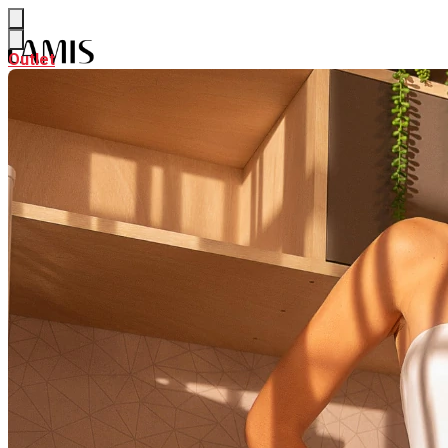
Outlet
Outlet
NEW
Ver NEW
ALFAIATARIA
CURADORIA DE VERÃO
PARTE DE CIMA
Ver PARTE DE CIMA
BODY & BLUSAS
CAMISAS & BATAS
CALÇAS & SHORTS
Ver CALÇAS & SHORTS
CALÇAS PANTALONA & FLARE
CALÇAS RETAS & SKINNY
SAIAS
Ver SAIAS
SAIAS CURTAS
SAIAS MIDI
SAIAS LONGAS
LOOK INTEIRO