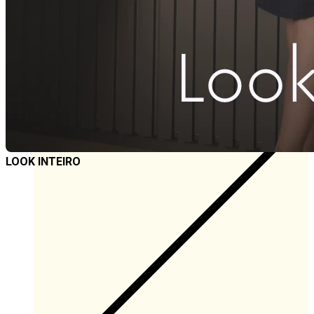
3x
R$
23,00
à vista
R$
65,55
Somente logado
Consulta
Avise-me
LOOK INTEIRO