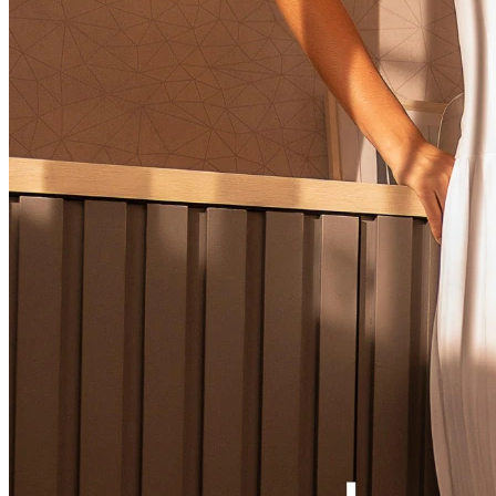
Ver LOOK INTEIRO
CONJUNTOS
MACACÃO
VESTIDOS
VESTIDOS LONGOS
VESTIDOS MIDI & MÉDIOS
SOBREPOSIÇÃO
Ver SOBREPOSIÇÃO
BLAZER & SPENCER
CARDIGANS & SUÉTER
COLETES
JAQUETAS & CASACOS