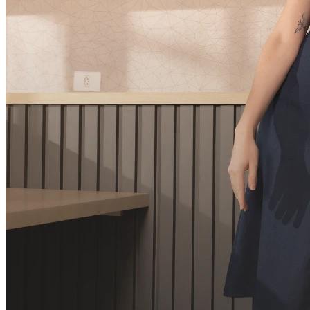
Calca lisa detalhe botao
R$
0
,
00
R$
69
,
00