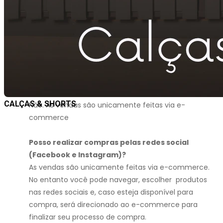
estão disponíveis na loja física, e vice-versa.
Posso comprar pelo telefone?
Não. As vendas são unicamente feitas via e-
commerce
Posso fazer a minha compra dos produtos
online via WhatsApp?
CALÇAS & SHORTS
Não. As vendas são unicamente feitas via e-
commerce
Posso realizar compras pelas redes social
(Facebook e Instagram)?
As vendas são unicamente feitas via e-commerce.
No entanto você pode navegar, escolher produtos
nas redes sociais e, caso esteja disponível para
compra, será direcionado ao e-commerce para
finalizar seu processo de compra.