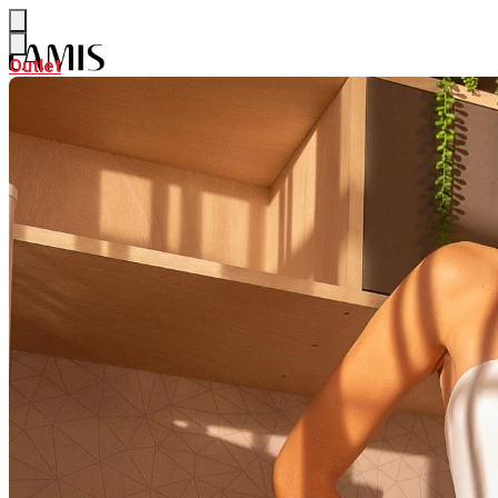
Outlet
Outlet
NEW
Ver NEW
ALFAIATARIA
CURADORIA DE VERÃO
PARTE DE CIMA
Ver PARTE DE CIMA
BODY & BLUSAS
CAMISAS & BATAS
CALÇAS & SHORTS
Ver CALÇAS & SHORTS
CALÇAS PANTALONA & FLARE
CALÇAS RETAS & SKINNY
SAIAS
Ver SAIAS
SAIAS CURTAS
SAIAS MIDI
SAIAS LONGAS
LOOK INTEIRO