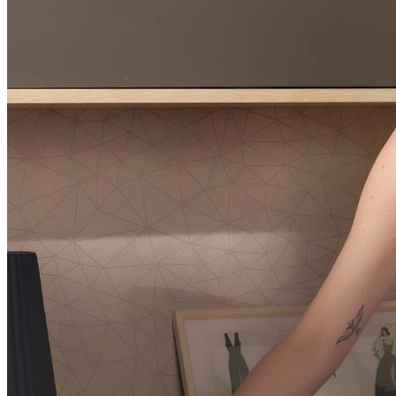
finalizar a escolha dos itens em nossa loja virtual.
Após o prazo de compensação do meio de
pagamento escolhido por você, iniciaremos nosso
processo de separação e envio do produto, cujos
detalhes são informados no ato da compra.
Se o pagamento não for aprovado, o produto não
será enviado e você receberá um e-mail
informando a não aprovação e o não envio do
produto.
Você pode acompanhar sua entrega na sua área de
cliente em nosso site > Rodapé do site > Sessão
MEUS PEDIDOS.
Entrega