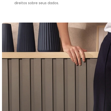
direitos sobre seus dados.
OUTRAS DÚVIDAS FREQUENTES
Como faço para recuperar minha senha?
Esqueceu sua senha? Isso acontece! Para recuperá-
la, clique em "Entrar" e depois em "Esqueceu sua
senha?", em seguida coloque seu e-mail ou CPF e
enviaremos o passo a passo para criar uma nova no
e-mail cadastrado.
Como faço para saber meu e-mail de cadastro?
Para recuperar seu e-mail de cadastro, clique em
"Entrar" e depois em "Esqueceu seu e-mail?", insira o
CPF cadastrado e mostraremos o e-mail. Para sua
segurança alguns caracteres serão ocultados.