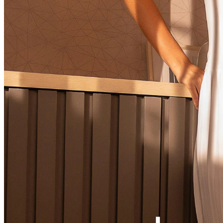
Ver LOOK INTEIRO
CONJUNTOS
MACACÃO
VESTIDOS
VESTIDOS LONGOS
VESTIDOS MIDI & MÉDIOS
SOBREPOSIÇÃO
Ver SOBREPOSIÇÃO
BLAZER & SPENCER
CARDIGANS & SUÉTER
COLETES
JAQUETAS & CASACOS