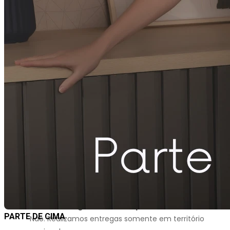
Posso alterar o endereço de entrega após a
finalização do meu pedido?
Não. Finalizado seu processo de compra e
recebimento do e-mail de confirmação não é
possível cancelar ou modificar o seu pedido.
Posso comprar no site e retirar na loja?
Não. Nosso processo de vendas do site é exclusivo e,
portanto, não tem relação com nosso processo de
vendas da loja física, assim não é possível a retirada
na loja.
Vocês entregam em outro país?
PARTE DE CIMA
Não. Realizamos entregas somente em território