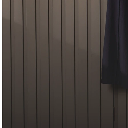
Como faço para achar o produto que quero?
Ex: Você pode entrar direto na categoria do produto
que está procurando, ou pode usar a função "busca"
no canto esquerdo superior a "lupa procurar" e
digitar diretamente o nome do produto. Ex: "blusa
manga longa"
Como faço para escolher meu tamanho?
Ao entrar na página do produto, clicar nas opções
disponíveis: (notar que nem todos os produtos estão
disponíveis em todas as opções de tamanho. Ex: P, M
G ou GG ou numeração ex: 36, 38, 40 ou etc).
Posso encontrar os produtos do site na loja
física e vice-versa?
Não. Os produtos disponíveis online (e-commerce)
são exclusivos para venda online, portanto não