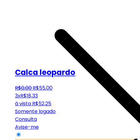
Calca leopardo
R$
0
,
00
R$
55
,
00
3x
R$
18,33
à vista
R$
52,25
Somente logado
Consulta
Avise-me