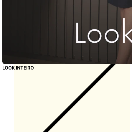
3x
R$
23,00
à vista
R$
65,55
Somente logado
Consulta
Avise-me
LOOK INTEIRO