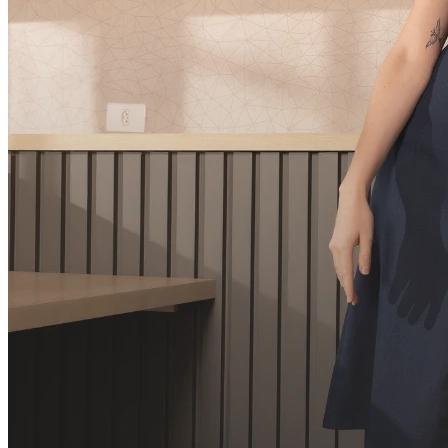
Calca lisa detalhe botao
R$
0
,
00
R$
69
,
00