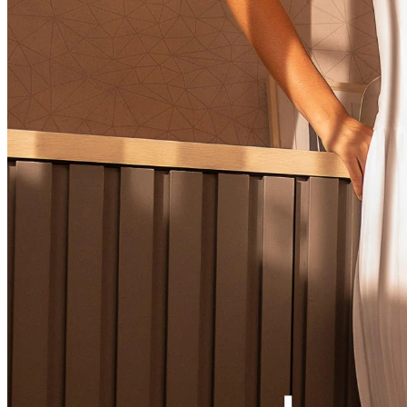
Ver LOOK INTEIRO
CONJUNTOS
MACACÃO
VESTIDOS
VESTIDOS LONGOS
VESTIDOS MIDI & MÉDIOS
SOBREPOSIÇÃO
Ver SOBREPOSIÇÃO
BLAZER & SPENCER
CARDIGANS & SUÉTER
COLETES
JAQUETAS & CASACOS