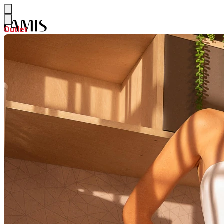
Outlet
Outlet
NEW
Ver NEW
ALFAIATARIA
CURADORIA DE VERÃO
PARTE DE CIMA
Ver PARTE DE CIMA
BODY & BLUSAS
CAMISAS & BATAS
CALÇAS & SHORTS
Ver CALÇAS & SHORTS
CALÇAS PANTALONA & FLARE
CALÇAS RETAS & SKINNY
SAIAS
Ver SAIAS
SAIAS CURTAS
SAIAS MIDI
SAIAS LONGAS
LOOK INTEIRO