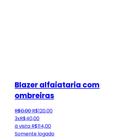
Blazer alfaiataria com
ombreiras
R$
0
,
00
R$
120
,
00
3x
R$
40,00
à vista
R$
114,00
Somente logado