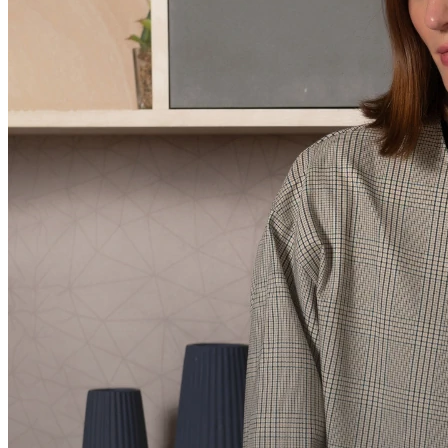
Casaco basico com gola
R$
0
,
00
R$
228
,
00
3x
R$
76,00
à vista
R$
216,60
Somente logado
Consulta
Avise-me