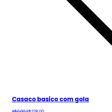
Casaco basico com gola
R$
0
,
00
R$
228
,
00