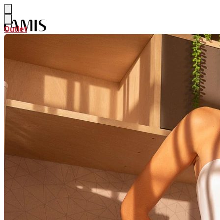
Outlet
Outlet
NEW
Ver NEW
ALFAIATARIA
CURADORIA DE VERÃO
PARTE DE CIMA
Ver PARTE DE CIMA
BODY & BLUSAS
CAMISAS & BATAS
CALÇAS & SHORTS
Ver CALÇAS & SHORTS
CALÇAS PANTALONA & FLARE
CALÇAS RETAS & SKINNY
SAIAS
Ver SAIAS
SAIAS CURTAS
SAIAS MIDI
SAIAS LONGAS
LOOK INTEIRO