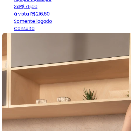
3x
R$
76,00
à vista
R$
216,60
Somente logado
Consulta
Avise-me