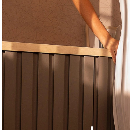
Ver LOOK INTEIRO
CONJUNTOS
MACACÃO
VESTIDOS
VESTIDOS LONGOS
VESTIDOS MIDI & MÉDIOS
SOBREPOSIÇÃO
Ver SOBREPOSIÇÃO
BLAZER & SPENCER
CARDIGANS & SUÉTER
COLETES
JAQUETAS & CASACOS