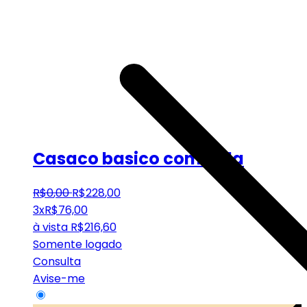
Casaco basico com gola
R$
0
,
00
R$
228
,
00
3x
R$
76,00
à vista
R$
216,60
Somente logado
Consulta
Avise-me