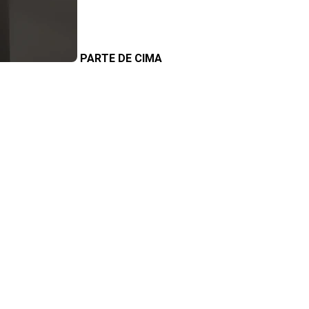
PARTE DE CIMA