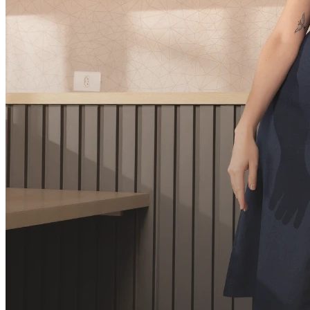
3
x
R$
56,00
sem juros
R$
159,60
à vista
Cor:
BEGE
Tamanho:
UN
Comprar