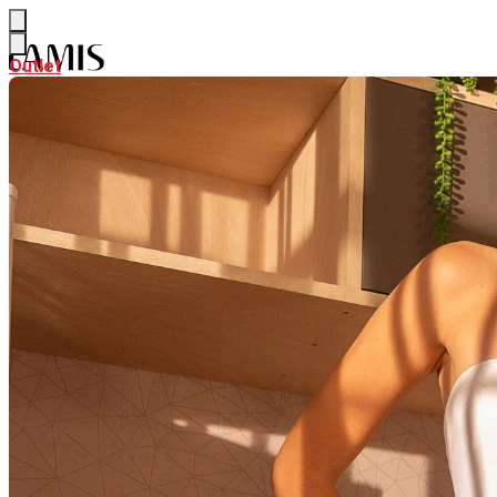
Outlet
Outlet
NEW
Ver NEW
ALFAIATARIA
CURADORIA DE VERÃO
PARTE DE CIMA
Ver PARTE DE CIMA
BODY & BLUSAS
CAMISAS & BATAS
CALÇAS & SHORTS
Ver CALÇAS & SHORTS
CALÇAS PANTALONA & FLARE
CALÇAS RETAS & SKINNY
SAIAS
Ver SAIAS
SAIAS CURTAS
SAIAS MIDI
SAIAS LONGAS
LOOK INTEIRO