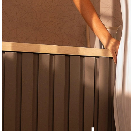
Ver LOOK INTEIRO
CONJUNTOS
MACACÃO
VESTIDOS
VESTIDOS LONGOS
VESTIDOS MIDI & MÉDIOS
SOBREPOSIÇÃO
Ver SOBREPOSIÇÃO
BLAZER & SPENCER
CARDIGANS & SUÉTER
COLETES
JAQUETAS & CASACOS