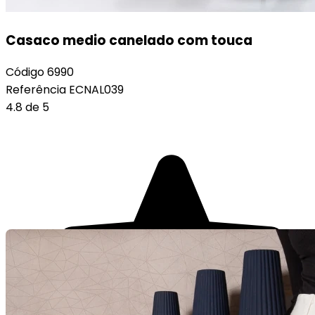
Casaco medio canelado com touca
Código
6990
Referência
ECNAL039
4.8 de 5