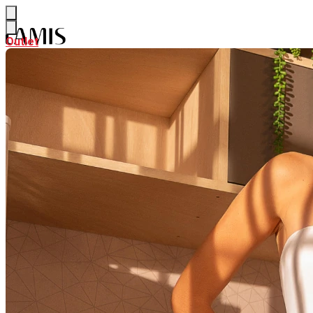
Outlet
Outlet
NEW
Ver NEW
ALFAIATARIA
CURADORIA DE VERÃO
PARTE DE CIMA
Ver PARTE DE CIMA
BODY & BLUSAS
CAMISAS & BATAS
CALÇAS & SHORTS
Ver CALÇAS & SHORTS
CALÇAS PANTALONA & FLARE
CALÇAS RETAS & SKINNY
SAIAS
Ver SAIAS
SAIAS CURTAS
SAIAS MIDI
SAIAS LONGAS
LOOK INTEIRO