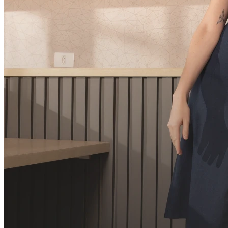
3
x
R$
86,00
sem juros
R$
245,10
à vista
Cor:
BEGE
Tamanho:
UN
Comprar