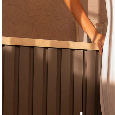
Ver LOOK INTEIRO
CONJUNTOS
MACACÃO
VESTIDOS
VESTIDOS LONGOS
VESTIDOS MIDI & MÉDIOS
SOBREPOSIÇÃO
Ver SOBREPOSIÇÃO
BLAZER & SPENCER
CARDIGANS & SUÉTER
COLETES
JAQUETAS & CASACOS