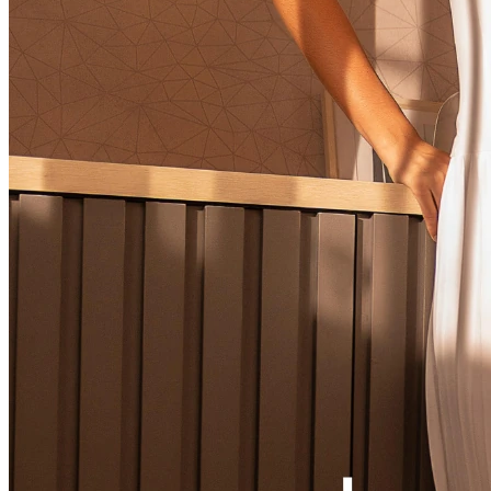
Ver LOOK INTEIRO
CONJUNTOS
MACACÃO
VESTIDOS
VESTIDOS LONGOS
VESTIDOS MIDI & MÉDIOS
SOBREPOSIÇÃO
Ver SOBREPOSIÇÃO
BLAZER & SPENCER
CARDIGANS & SUÉTER
COLETES
JAQUETAS & CASACOS