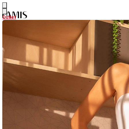
Outlet
Outlet
NEW
Ver NEW
ALFAIATARIA
CURADORIA DE VERÃO
PARTE DE CIMA
Ver PARTE DE CIMA
BODY & BLUSAS
CAMISAS & BATAS
CALÇAS & SHORTS
Ver CALÇAS & SHORTS
CALÇAS PANTALONA & FLARE
CALÇAS RETAS & SKINNY
SAIAS
Ver SAIAS
SAIAS CURTAS
SAIAS MIDI
SAIAS LONGAS
LOOK INTEIRO