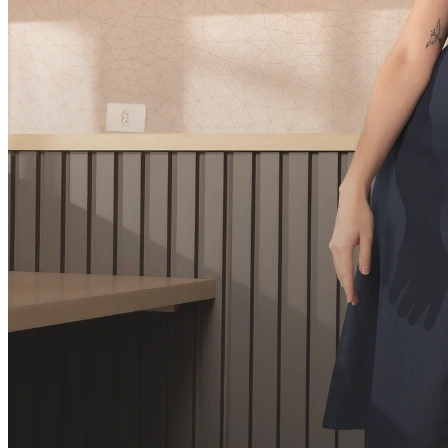
3
x
R$
29,33
sem juros
R$
83,60
à vista
Cor:
CINZA
Tamanho:
M
G
GG
Comprar