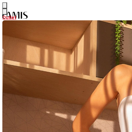
Outlet
Outlet
NEW
Ver NEW
ALFAIATARIA
CURADORIA DE VERÃO
PARTE DE CIMA
Ver PARTE DE CIMA
BODY & BLUSAS
CAMISAS & BATAS
CALÇAS & SHORTS
Ver CALÇAS & SHORTS
CALÇAS PANTALONA & FLARE
CALÇAS RETAS & SKINNY
SAIAS
Ver SAIAS
SAIAS CURTAS
SAIAS MIDI
SAIAS LONGAS
LOOK INTEIRO