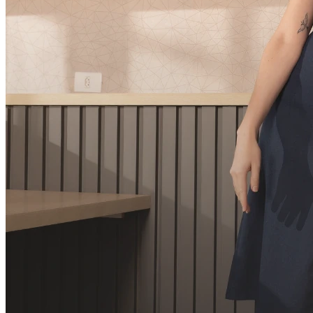
3
x
R$
26,67
sem juros
R$
76,00
à vista
Cor:
BEGE
Tamanho:
P
M
G