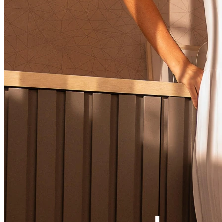
Ver LOOK INTEIRO
CONJUNTOS
MACACÃO
VESTIDOS
VESTIDOS LONGOS
VESTIDOS MIDI & MÉDIOS
SOBREPOSIÇÃO
Ver SOBREPOSIÇÃO
BLAZER & SPENCER
CARDIGANS & SUÉTER
COLETES
JAQUETAS & CASACOS