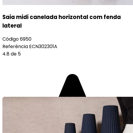
Saia midi canelada horizontal com fenda
lateral
Código
6950
Referência
ECN302301A
4.8 de 5