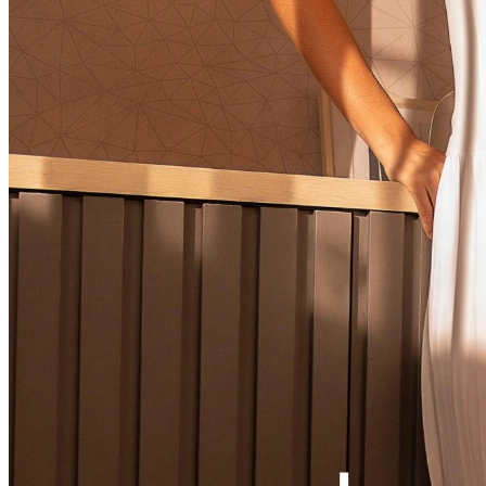
Ver LOOK INTEIRO
CONJUNTOS
MACACÃO
VESTIDOS
VESTIDOS LONGOS
VESTIDOS MIDI & MÉDIOS
SOBREPOSIÇÃO
Ver SOBREPOSIÇÃO
BLAZER & SPENCER
CARDIGANS & SUÉTER
COLETES
JAQUETAS & CASACOS