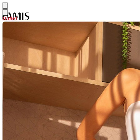
Outlet
Outlet
NEW
Ver NEW
ALFAIATARIA
CURADORIA DE VERÃO
PARTE DE CIMA
Ver PARTE DE CIMA
BODY & BLUSAS
CAMISAS & BATAS
CALÇAS & SHORTS
Ver CALÇAS & SHORTS
CALÇAS PANTALONA & FLARE
CALÇAS RETAS & SKINNY
SAIAS
Ver SAIAS
SAIAS CURTAS
SAIAS MIDI
SAIAS LONGAS
LOOK INTEIRO