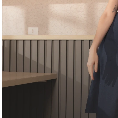
3
x
R$
99,33
sem juros
R$
283,10
à vista
Cor:
BEGE
Tamanho:
UN
Comprar