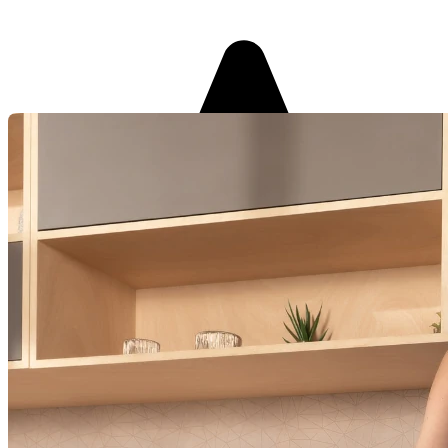
(817)
Clique e veja!