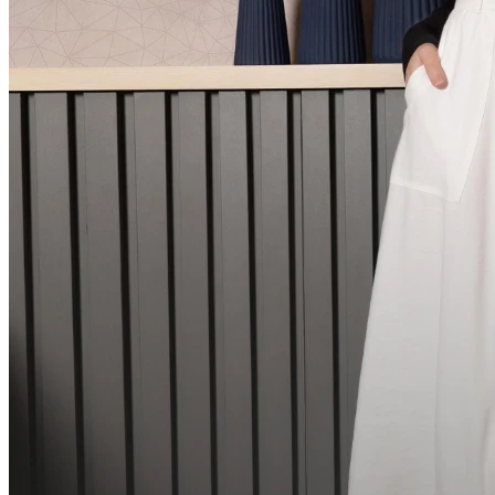
Blusa sueter texturizada manga longa
Código
6962
Referência
ECNJBL102262
4.8 de 5