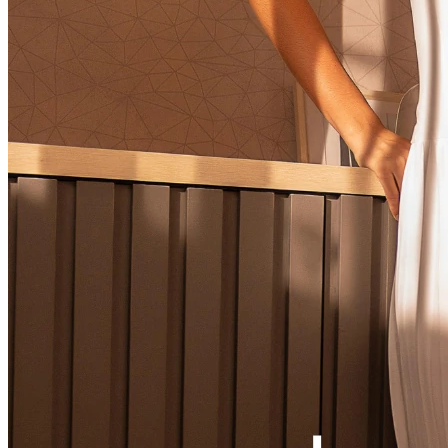
Ver LOOK INTEIRO
CONJUNTOS
MACACÃO
VESTIDOS
VESTIDOS LONGOS
VESTIDOS MIDI & MÉDIOS
SOBREPOSIÇÃO
Ver SOBREPOSIÇÃO
BLAZER & SPENCER
CARDIGANS & SUÉTER
COLETES
JAQUETAS & CASACOS