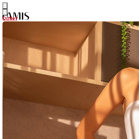
Outlet
Outlet
NEW
Ver NEW
ALFAIATARIA
CURADORIA DE VERÃO
PARTE DE CIMA
Ver PARTE DE CIMA
BODY & BLUSAS
CAMISAS & BATAS
CALÇAS & SHORTS
Ver CALÇAS & SHORTS
CALÇAS PANTALONA & FLARE
CALÇAS RETAS & SKINNY
SAIAS
Ver SAIAS
SAIAS CURTAS
SAIAS MIDI
SAIAS LONGAS
LOOK INTEIRO