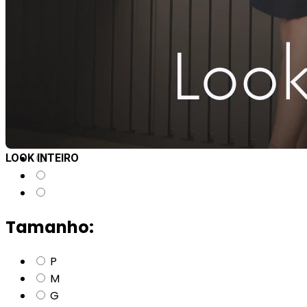
3
x
R$
40,00
sem juros
R$
114,00
à vista
Cor:
BEGE
LOOK INTEIRO
Tamanho:
P
M
G