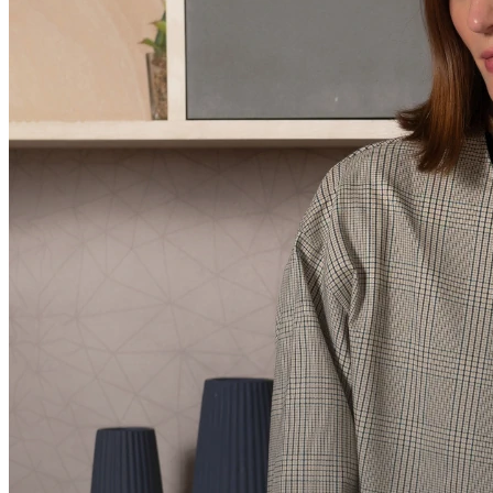
Casaqueto amplo dois botões
forrados
R$
0
,
00
R$
218
,
00
3x
R$
72,67
à vista
R$
207,10
Somente logado
Consulta
Avise-me