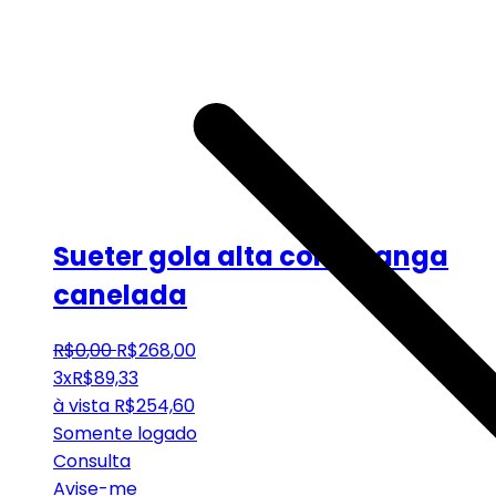
Sueter gola alta com manga
canelada
R$
0
,
00
R$
268
,
00
3x
R$
89,33
à vista
R$
254,60
Somente logado
Consulta
Avise-me