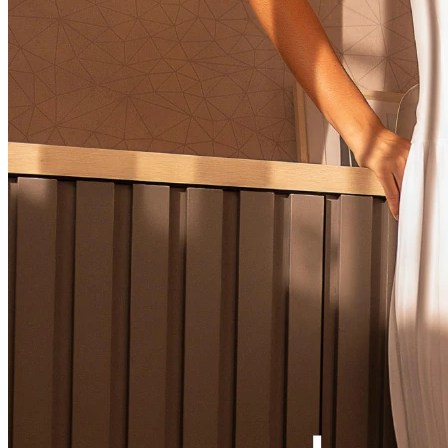
Ver LOOK INTEIRO
CONJUNTOS
MACACÃO
VESTIDOS
VESTIDOS LONGOS
VESTIDOS MIDI & MÉDIOS
SOBREPOSIÇÃO
Ver SOBREPOSIÇÃO
BLAZER & SPENCER
CARDIGANS & SUÉTER
COLETES
JAQUETAS & CASACOS