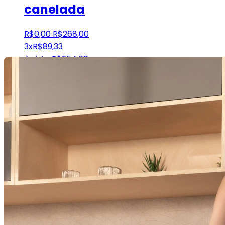
canelada
R$
0
,
00
R$
268
,
00
3x
R$
89,33
à vista
R$
254,60
Somente logado
Consulta
Avise-me