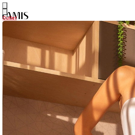
Outlet
Outlet
NEW
Ver NEW
ALFAIATARIA
CURADORIA DE VERÃO
PARTE DE CIMA
Ver PARTE DE CIMA
BODY & BLUSAS
CAMISAS & BATAS
CALÇAS & SHORTS
Ver CALÇAS & SHORTS
CALÇAS PANTALONA & FLARE
CALÇAS RETAS & SKINNY
SAIAS
Ver SAIAS
SAIAS CURTAS
SAIAS MIDI
SAIAS LONGAS
LOOK INTEIRO