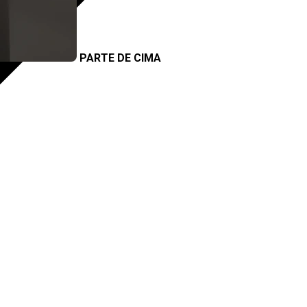
PARTE DE CIMA